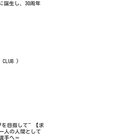
に誕生し、30周年
CLUB )
を目指して~ 【求
 一人の人間として
る選手へ＝