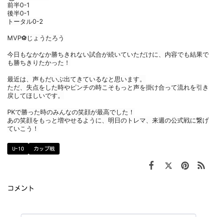
前半0-1
後半0-1
トータル0-2
MVP⚽️じょうたろう
今日もなかなか勝ちきれない試合が続いていただけに、内容でも結果で
も勝ちきりたかった！
最近は、声もだいぶ出てきているなと思います。
ただ、失点をした時やピンチの時こそもっと声を掛け合って流れを引き
戻してほしいです。
PKで勝った時のみんなの笑顔が最高でした！
あの笑顔をもっと増やせるように、明日のトレマ、来週の公式戦に繋げ
ていこう！
U-10
カップ戦
コメント