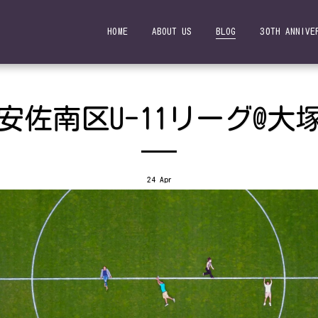
HOME
ABOUT US
BLOG
30TH ANNIVE
：安佐南区U-11リーグ@大
24
Apr