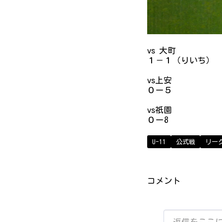
vs 大町
１－１（りいち）
vs上安
０ー５
vs祇園
０ー8
U-11
公式戦
リー
コメント