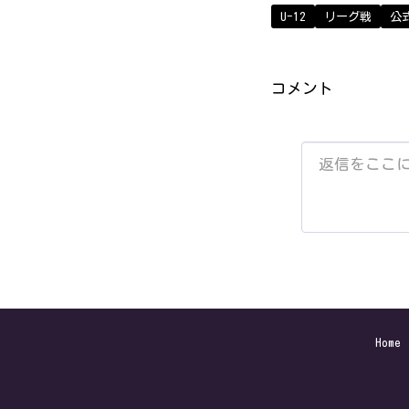
U-12
リーグ戦
公
コメント
Home