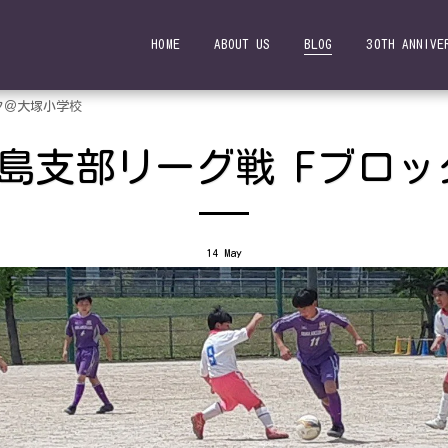
HOME
ABOUT US
BLOG
30TH ANNIVE
ック＠大塚小学校
3 広島支部リーグ戦 Fブ
14
May