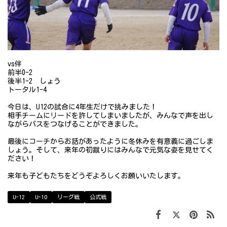
vs伴
前半0-2
後半1-2 しょう
トータル1-4
今日は、U12の試合に4年生だけで挑みました！
相手チームにリードを許してしまいましたが、みんなで声を出し
ながらパスをつなげることができました。
最後にコーチからお話があったように冬休みを有意義に過ごしま
しょう。そして、来年の初蹴りにはみんなで元気な姿を見せてく
ださい！
来年も子どもたちをどうぞよろしくお願いいたします。
U-12
U-10
リーグ戦
公式戦