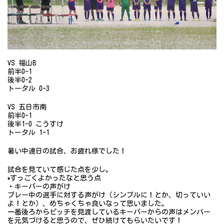
VS 福山B
前半0-1
後半0-2
トータル 0-3
VS 五日市南
前半0-1
後半1-0 こうすけ
トータル 1-1
暑い中連日の試合、お疲れ様でした！
試合を見ていて感じた点を少し。
▪️すっごくよかったなと思う点
・キーパーの声がけ
プレー中の選手に対する声がけ（シンプルに！とか、切っていい
よ！とか）、めちゃくちゃ良いなって思いました。
一番後ろからピッチを見渡しているキーパーからの声はメンバー
を元気づけると思うので、ぜひ続けてもらいたいです！