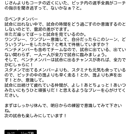
じさんよりもコーチの近くにいた、ピッチ内の選手全員がコーチ
の指示を聞き逃すって、ないかなぁ？と。
③ベンチメンバー
試合に出れない中で、試合の時間をどう過ごすのか意識するのと
しないのとで、雲泥の差がでます。
※ただ座ってぼーっと試合を見ているのか。
ワンプレー、ワンプレー意識して、自分だったらこのシーン、ど
ういうプレーをしたかな？と考えて待機していますか？
ベンチメンバーも含めてチームなので、試合に出ている、出てい
ない関わらず、一人一人が全力で試合に臨みましょう。
そして、ベンチメンバーは試合に出るチャンスがあれば、全力で
がむしゃらに！
スタメンで出てるメンバーよりも、スタミナも元気も余っている
ので、ピッチの中の誰よりも早く走る！とか、誰よりも声を出
す！とか、意識して。
試合に出続けて疲れている仲間が、よし！あとちょっと！あいつ
みたいにもうひと頑張りだ！と思えるようなプレーを心がけてく
ださい。
まずはしっかり休んで、明日からの練習で意識してみて下さい
ね。
次の試合も楽しみにしています！
U-12
リーグ戦