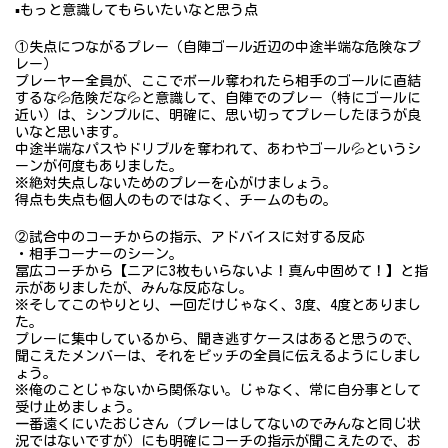
▪️もっと意識してもらいたいなと思う点
①失点につながるプレー（自陣ゴール近辺の中途半端な危険なプ
レー）
プレーヤー全員が、ここでボール奪われたら相手のゴールに直結
するな💦危険だな💦と意識して、自陣でのプレー（特にゴールに
近い）は、シンプルに、明確に、思い切ってプレーしたほうが良
いなと思います。
中途半端なパスやドリブルを奪われて、あわやゴール💦というシ
ーンが何度もありました。
※絶対失点しないためのプレーを心がけましょう。
得点も失点も個人のものではなく、チームのもの。
②試合中のコーチからの指示、アドバイスに対する反応
・相手コーナーのシーン。
冨広コーチから【ニアに3枚もいらないよ！真ん中固めて！】と指
示がありましたが、みんな反応なし。
※そしてこのやりとり、一回だけじゃなく、3度、4度とありまし
た。
プレーに集中しているから、聞き逃すケースはあると思うので、
聞こえたメンバーは、それをピッチの全員に伝えるようにしまし
ょう。
※俺のことじゃないから関係ない。じゃなく、常に自分事として
受け止めましょう。
一番遠くにいたおじさん（プレーはしてないのでみんなと同じ状
況ではないですが）にも明確にコーチの指示が聞こえたので、お