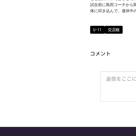
試合前に島田コーチから
体に叩き込んで、連休中
U-11
交流戦
コメント