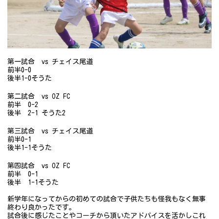
第一試合 vs チェイス尾道
前半0-0
後半1-0そうた
第二試合 vs OZ FC
前半 0-2
後半 2-1 そうた2
第三試合 vs チェイス尾道
前半0-1
後半1-1そうた
第四試合 vs OZ FC
前半 0-1
後半 1-1そうた
新学年になってからの初めての試合で子供たちも怪我もなく無事
終わり良かったです。
試合後に感じたことやコーチから頂いたアドバイスを活かしこれ