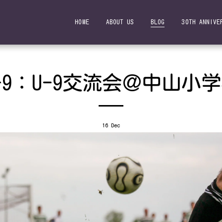
HOME
ABOUT US
BLOG
30TH ANNIVE
-9：U-9交流会＠中山小
16
Dec