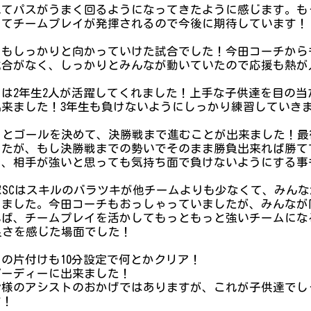
べてパスがうまく回るようになってきたように感じます。も
でてチームプレイが発揮されるので今後に期待しています！
にもしっかりと向かっていけた試合でした！今田コーチから
試合がなく、しっかりとみんなが動いていたので応援も熱が
は2年生2人が活躍してくれました！上手な子供達を目の当
来ました！3年生も負けないようにしっかり練習していき
りとゴールを決めて、決勝戦まで進むことが出来ました！
したが、もし決勝戦までの勢いでそのまま勝負出来れば勝て
で、相手が強いと思っても気持ち面で負けないようにする事
塚SCはスキルのバラツキが他チームよりも少なくて、みん
じました。今田コーチもおっしゃっていましたが、みんなが
れば、チームプレイを活かしてもっともっと強いチームにな
良さを感じた場面でした！
の片付けも10分設定で何とかクリア！
ピーディーに出来ました！
皆様のアシストのおかげではありますが、これが子供達でし
す！