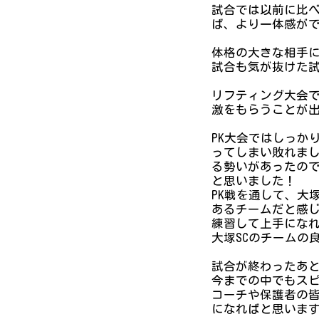
試合では以前に比
ば、より一体感が
体格の大きな相手
試合も気が抜けた
リフティング大会で
激をもらうことが出
PK大会ではしっか
ってしまい敗れま
る勢いがあったの
と思いました！
PK戦を通して、大
あるチームだと感
練習して上手にな
大塚SCのチームの
試合が終わったあと
今までの中でもス
コーチや保護者の
になればと思いま