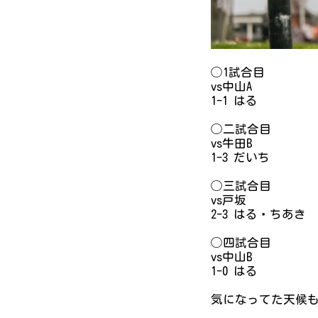
◯1試合目
vs中山A
1-1 はる
◯二試合目
vs牛田B
1-3 だいち
◯三試合目
vs戸坂
2-3 はる・ちあき
◯四試合目
vs中山B
1-0 はる
気になってた天候